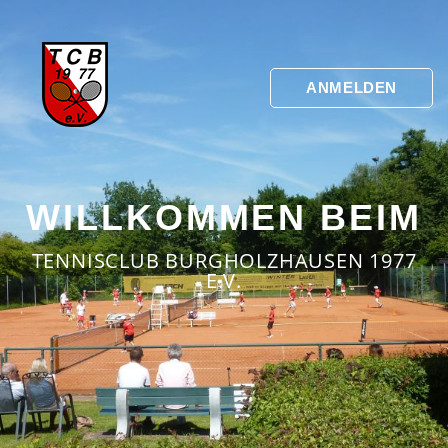
ANMELDEN
WILLKOMMEN BEIM
TENNISCLUB BURGHOLZHAUSEN 1977
E.V.